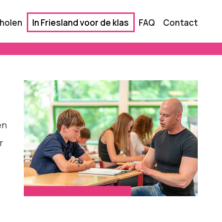
holen
In Friesland voor de klas
FAQ
Contact
en
r