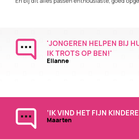
En bij dit alles passen enthousiaste, goed opg
'JONGEREN HELPEN BIJ H
IK TROTS OP BEN!'
Elianne
‘IK VIND HET FIJN KINDE
Maarten